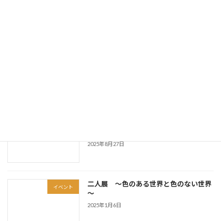
イベント
乱 ｜HAIKARYORAN ー
2025年10月15日
佐世保美術振興会会員展
イベント
2025年9月29日
令和7年第22回佐世保美術振興会会員展
お知らせ
について
2025年8月27日
二人展 ～色のある世界と色のない世界
イベント
～
2025年1月6日