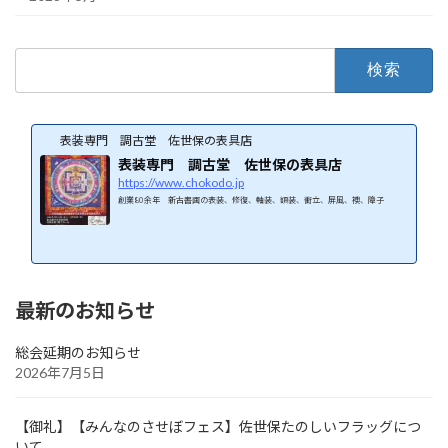
検
索:
表装専門 調古堂 佐世保の表具店
表装専門 調古堂 佐世保の表具店
https://www.chokodo.jp
創業80余年 新古書画の表装、修復、軸装、額装、衝立、屏風、襖、障子
最新のお知らせ
総会延期のお知らせ
2026年7月5日
【御礼】【みんなのさせぼフェス】佐世保たのしいフラッグにつ
いて