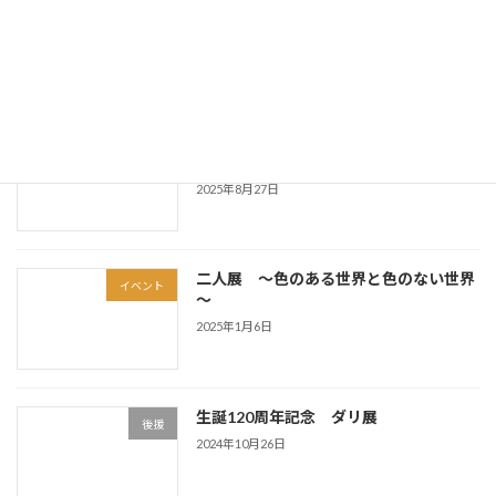
佐世保美術振興会会員展
イベント
2025年9月29日
令和7年第22回佐世保美術振興会会員展
お知らせ
について
2025年8月27日
二人展 ～色のある世界と色のない世界
イベント
～
2025年1月6日
生誕120周年記念 ダリ展
後援
2024年10月26日